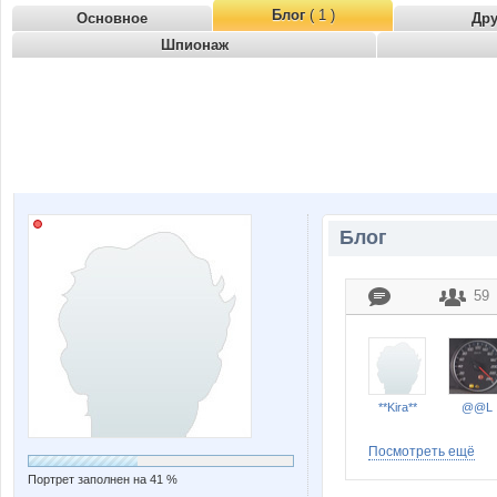
Блог
( 1 )
Основное
Др
Шпионаж
Блог
59
**Kira**
@@L
Посмотреть ещё
Портрет заполнен на 41 %