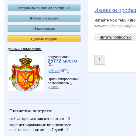
Demina_nn
DiLena
Отправить приватное сообщение
Излишки профсе
Добавить в друзья
Читайте мою тему <str
www.nn.ru/community/do
Игнорировать
Nfyz31
Ocelot
Читать полностью
Сделать подарок
Дачный. Объявления.
cyznechic
elen76
популярность:
1
25772 место
-3 ↓
рейтинг
967
?
Привилегированный
пользователь
5
lada453
nata195
уровня
Статистика портрета:
отличка
помощни
сейчас просматривают портрет - 0
зарегистрированные пользователи
посетившие портрет за 7 дней - 1