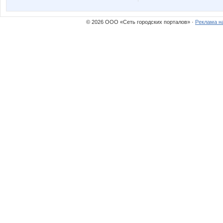
Лент04ка
Лев@
© 2026 ООО «Сеть городских порталов» ·
Реклама н
6021937